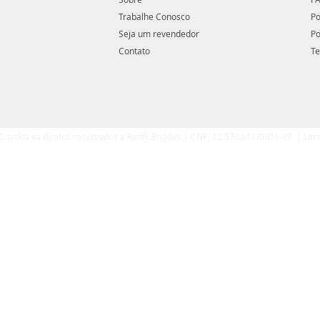
Trabalhe Conosco
Po
Seja um revendedor
Po
Contato
Te
5 todos os diretos reservados a Renik Brindes | CNPJ 12.570.616/0001-87 | Lim