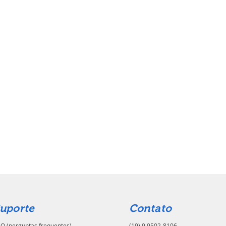
uporte
Contato
Q (perguntas frequentes)
(19) 9.9502-8106