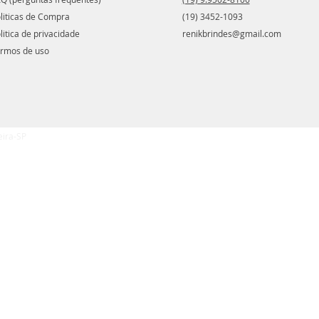
liticas de Compra
(19) 3452-1093
litica de privacidade
renikbrindes@gmail.com
rmos de uso
eira-SP