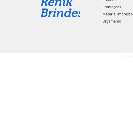
Renik
Promoções
Brindes
Material impresso
Orçamento
© 202