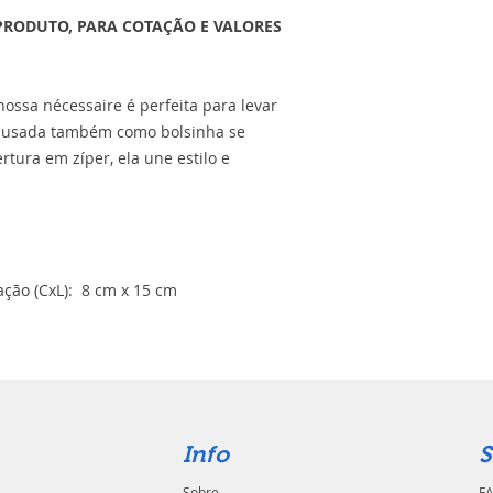
PRODUTO, PARA COTAÇÃO E VALORES
 nossa nécessaire é perfeita para levar
r usada também como bolsinha se
ertura em zíper, ela une estilo e
ção (CxL): 8 cm x 15 cm
Info
S
Sobre
FA