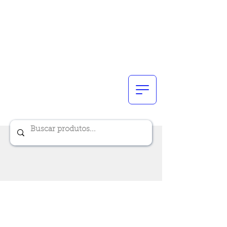
Renik Brindes
15 anos