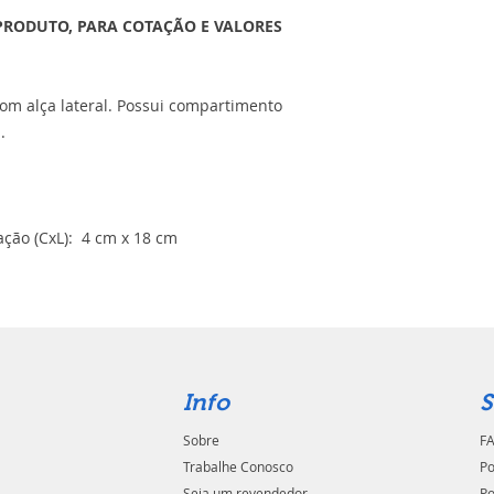
PRODUTO, PARA COTAÇÃO E VALORES
com alça lateral. Possui compartimento
.
ção (CxL): 4 cm x 18 cm
Info
S
Sobre
FA
Trabalhe Conosco
Po
Seja um revendedor
Po