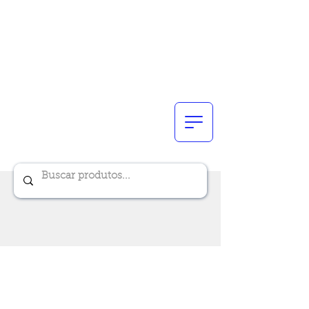
Renik Brindes
15 anos