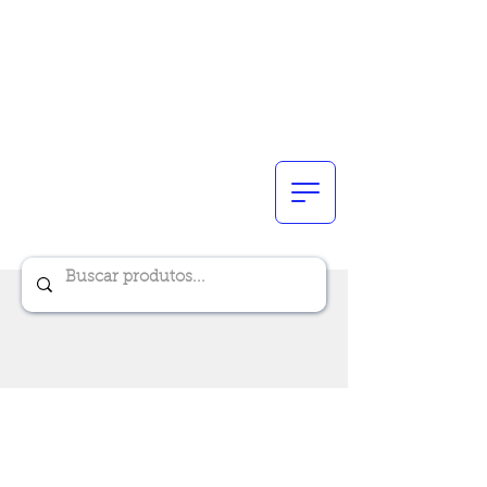
Renik Brindes
15 anos