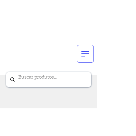
Renik Brindes
15 anos