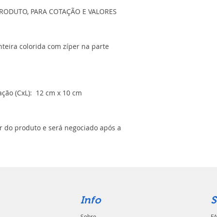
RODUTO, PARA COTAÇÃO E VALORES
nteira colorida com zíper na parte
ção (CxL): 12 cm x 10 cm
or do produto e será negociado após a
Info
S
Sobre
FA