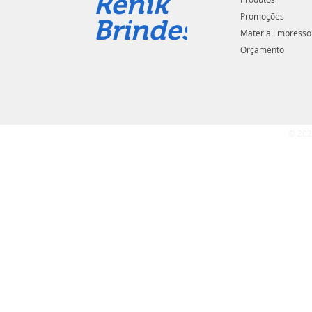
Renik
Promoções
Brindes
Material impresso
Orçamento
© 202