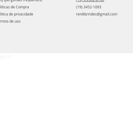
liticas de Compra
(19) 3452-1093
litica de privacidade
renikbrindes@gmail.com
rmos de uso
eira-SP