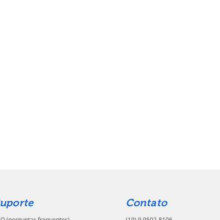
uporte
Contato
Q (perguntas frequentes)
(19) 9.9502-8106