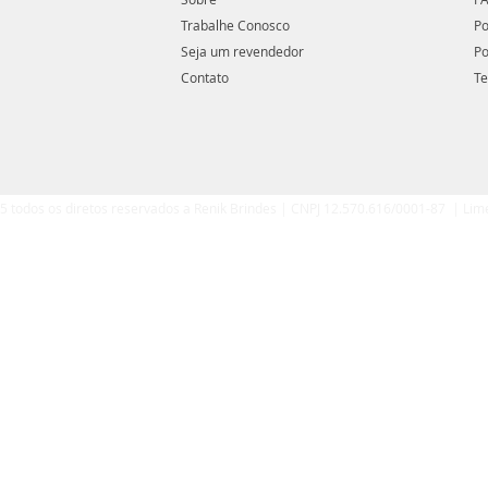
Trabalhe Conosco
Po
Seja um revendedor
Po
Contato
Te
5 todos os diretos reservados a Renik Brindes | CNPJ 12.570.616/0001-87 | Lim