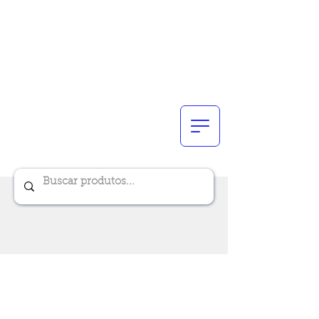
Renik Brindes
15 anos