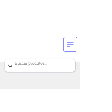
Renik Brindes
15 anos