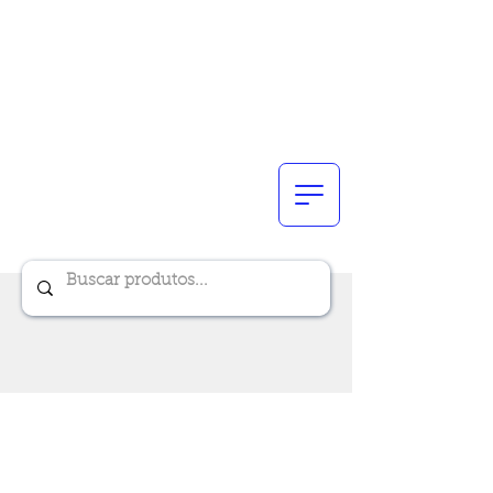
Renik Brindes
15 anos