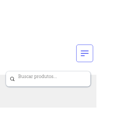
Renik Brindes
15 anos