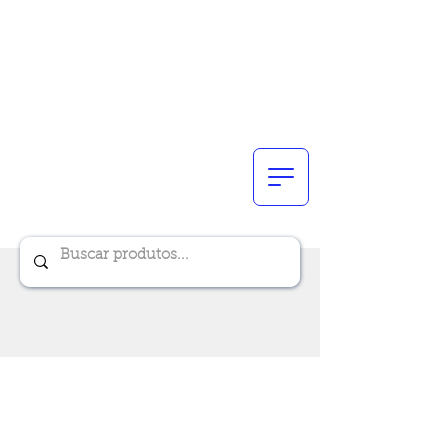
Renik Brindes
15 anos