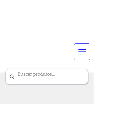
Renik Brindes
15 anos