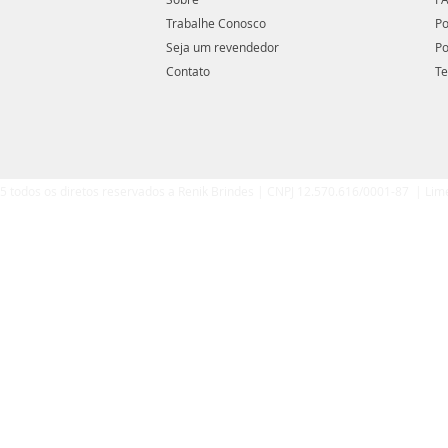
Trabalhe Conosco
Po
Seja um revendedor
Po
Contato
Te
5 todos os diretos reservados a Renik Brindes | CNPJ 12.570.616/0001-87 | Lim