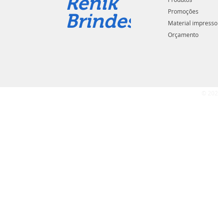
Renik
Promoções
Brindes
Material impresso
Orçamento
© 202