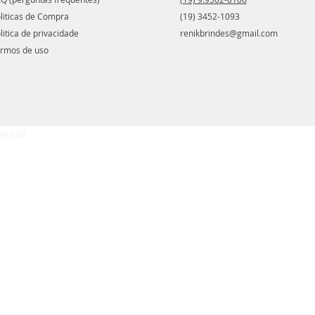
liticas de Compra
(19) 3452-1093
litica de privacidade
renikbrindes@gmail.com
rmos de uso
eira-SP