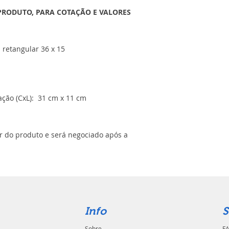
PRODUTO, PARA COTAÇÃO E VALORES
 retangular 36 x 15
ção (CxL): 31 cm x 11 cm
or do produto e será negociado após a
Info
S
Sobre
FA