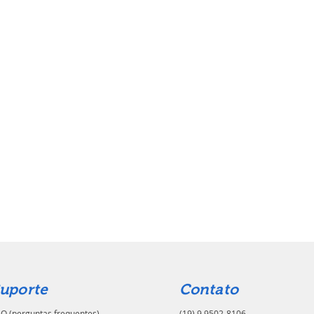
uporte
Contato
Q (perguntas frequentes)
(19) 9.9502-8106