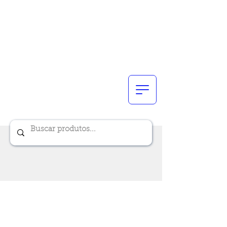
Renik Brindes
15 anos