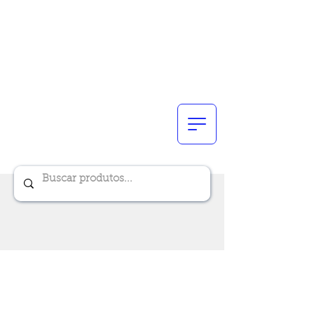
Renik Brindes
15 anos