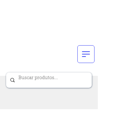
Renik Brindes
15 anos