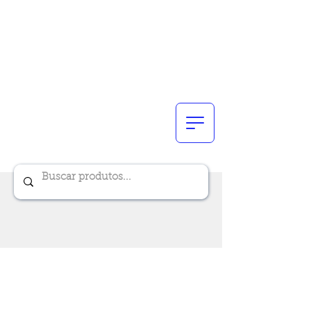
Renik Brindes
15 anos