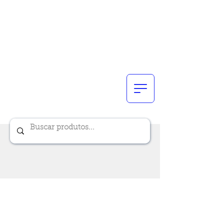
Renik Brindes
15 anos