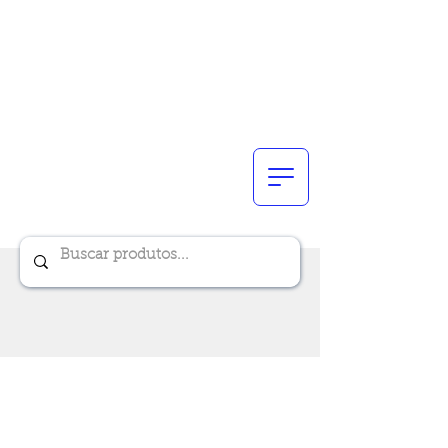
Renik Brindes
15 anos