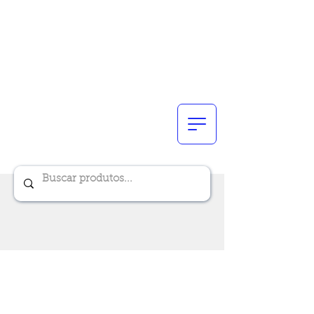
Renik Brindes
15 anos