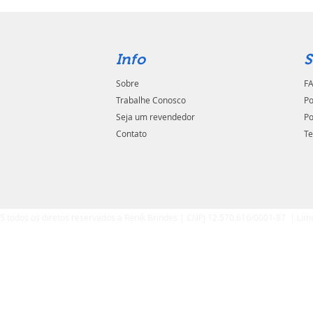
Info
S
Sobre
FA
Trabalhe Conosco
Po
Seja um revendedor
Po
Contato
Te
5 todos os diretos reservados a Renik Brindes | CNPJ 12.570.616/0001-87 | Lim