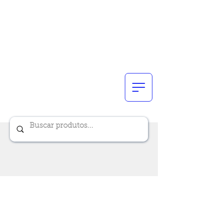
Renik Brindes
15 anos