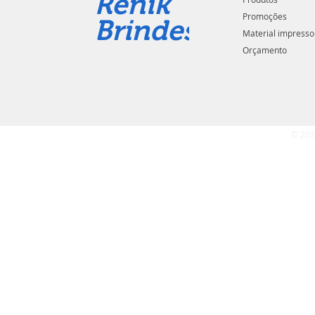
Renik
Promoções
Brindes
Material impresso
Orçamento
© 202