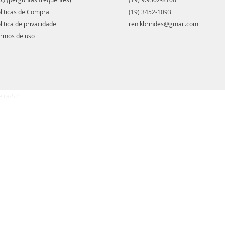
liticas de Compra
(19) 3452-1093
litica de privacidade
renikbrindes@gmail.com
rmos de uso
eira-SP