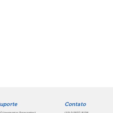
uporte
Contato
Q (perguntas frequentes)
(19) 9.9502-8106