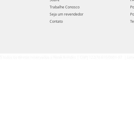
Trabalhe Conosco
Po
Seja um revendedor
Po
Contato
Te
5 todos os diretos reservados a Renik Brindes | CNPJ 12.570.616/0001-87 | Lim