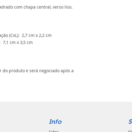
drado com chapa central, verso liso.
ão (CxL): 2,7 cm x 2,2 cm
 7,1 cm x 3,5 cm
or do produto e será negociado após a
Info
S
Sobre
FA