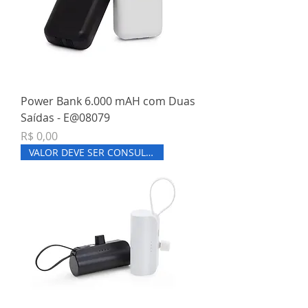
Power Bank 6.000 mAH com Duas
Saídas - E@08079
Preço
R$ 0,00
VALOR DEVE SER CONSULTADO