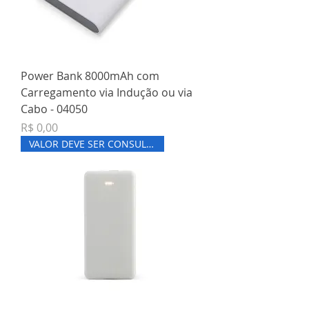
Power Bank 8000mAh com
Carregamento via Indução ou via
Cabo - 04050
Preço
R$ 0,00
VALOR DEVE SER CONSULTADO