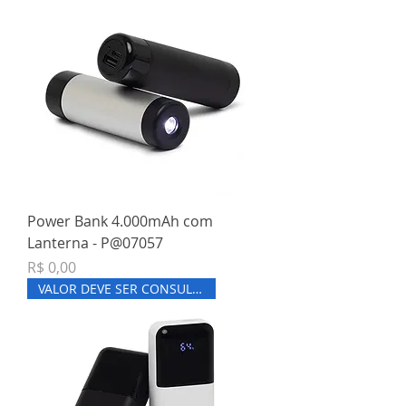
Power Bank 4.000mAh com
Lanterna - P@07057
Preço
R$ 0,00
VALOR DEVE SER CONSULTADO