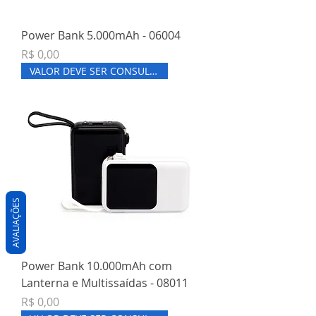
Power Bank 5.000mAh - 06004
Preço
R$ 0,00
VALOR DEVE SER CONSULTADO
AVALIAÇÕES
Power Bank 10.000mAh com
Lanterna e Multissaídas - 08011
Preço
R$ 0,00