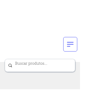
Renik Brindes
15 anos