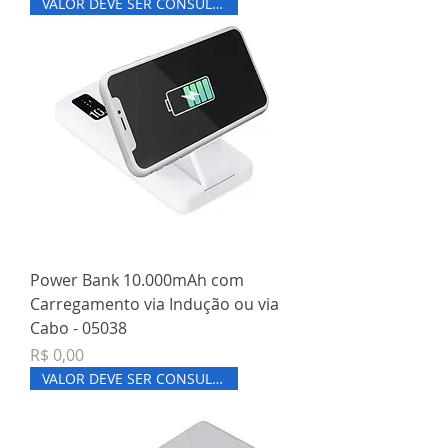
VALOR DEVE SER CONSULTADO
Power Bank 10.000mAh com
Carregamento via Indução ou via
Cabo - 05038
Preço
R$ 0,00
VALOR DEVE SER CONSULTADO