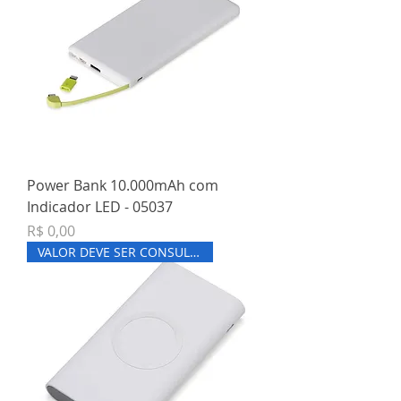
Power Bank 10.000mAh com
Indicador LED - 05037
Preço
R$ 0,00
VALOR DEVE SER CONSULTADO