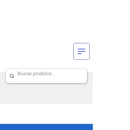
Renik Brindes
15 anos