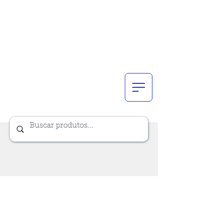
Renik Brindes
15 anos