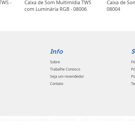
TWS -
Caixa de Som Multimídia TWS
Caixa de So
com Luminária RGB - 08006
08004
Info
S
Sobre
FA
Trabalhe Conosco
Po
Seja um revendedor
Po
Contato
Te
5 todos os diretos reservados a Renik Brindes | CNPJ 12.570.616/0001-87 | Lim