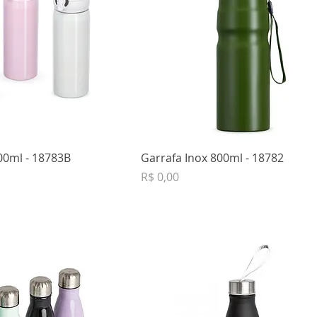
00ml - 18783B
Garrafa Inox 800ml - 18782
Preço
R$ 0,00