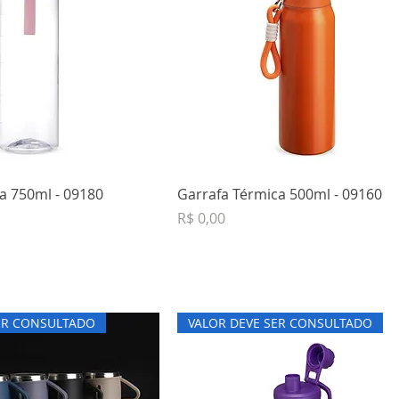
ca 750ml - 09180
Garrafa Térmica 500ml - 09160
Preço
R$ 0,00
ER CONSULTADO
VALOR DEVE SER CONSULTADO