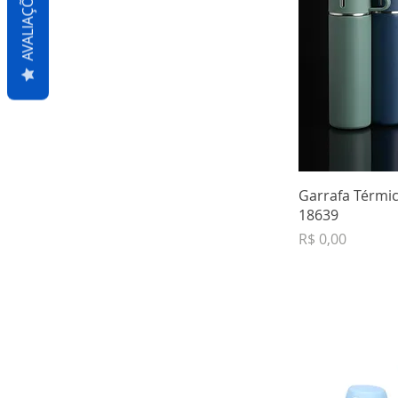
AVALIAÇÕES
Garrafa Térmic
18639
Preço
R$ 0,00