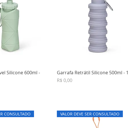
el Silicone 600ml -
Garrafa Retrátil Silicone 500ml -
Preço
R$ 0,00
ER CONSULTADO
VALOR DEVE SER CONSULTADO