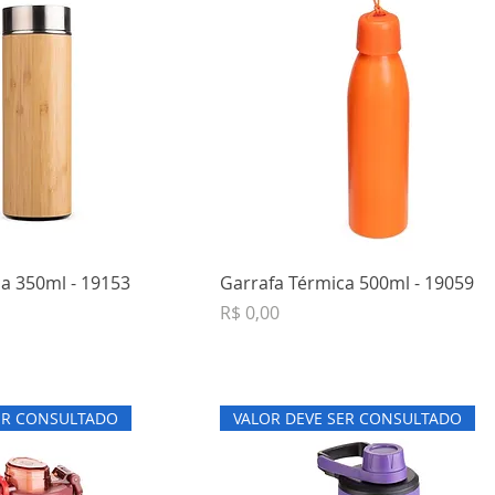
a 350ml - 19153
Garrafa Térmica 500ml - 19059
Preço
R$ 0,00
ER CONSULTADO
VALOR DEVE SER CONSULTADO