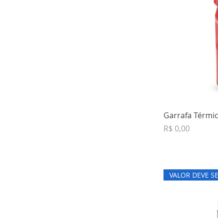
Garrafa Térmic
Preço
R$ 0,00
VALOR DEVE S