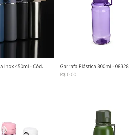
a Inox 450ml - Cód.
Garrafa Plástica 800ml - 08328
Preço
R$ 0,00