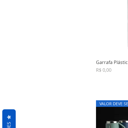
Garrafa Plásti
Preço
R$ 0,00
VALOR DEVE S