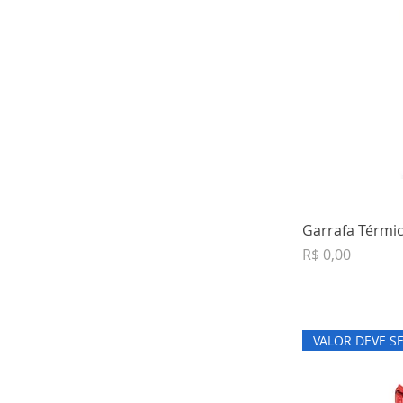
Garrafa Térmic
Preço
R$ 0,00
VALOR DEVE S