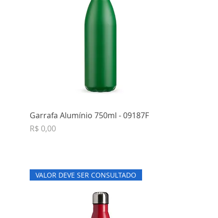
Garrafa Alumínio 750ml - 09187F
Preço
R$ 0,00
VALOR DEVE SER CONSULTADO