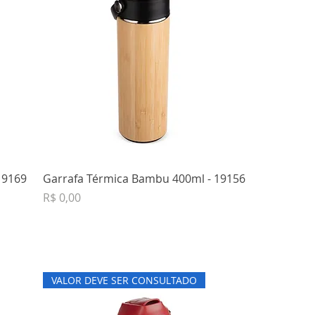
 19169
Garrafa Térmica Bambu 400ml - 19156
Preço
R$ 0,00
VALOR DEVE SER CONSULTADO