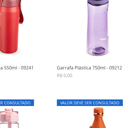
a 550ml - 09241
Garrafa Plástica 750ml - 09212
Preço
R$ 0,00
ER CONSULTADO
VALOR DEVE SER CONSULTADO