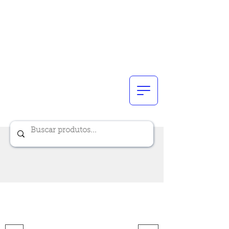
Renik Brindes
15 anos