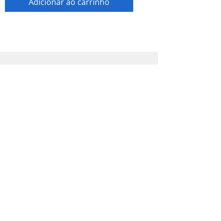
Adicionar ao carrinho
Loja
Produtos
Promoções
Material impresso
Orçamento
Info
Sobre
Trabalhe Conosco
Seja um revendedor