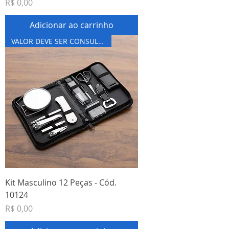
Preço
R$ 0,00
Adicionar ao carrinho
VALOR DEVE SER CONSULTADO
Kit Masculino 12 Peças - Cód.
10124
Preço
R$ 0,00