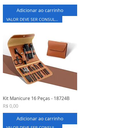
Adicionar ao carrinho
VALOR DEVE SER CONSULTADO
Kit Manicure 16 Peças - 18724B
Preço
R$ 0,00
Adicionar ao carrinho
VALOR DEVE SER CONSULTADO