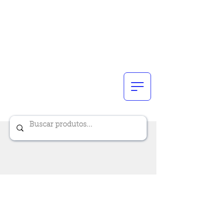
Renik Brindes
15 anos