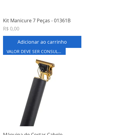
Kit Manicure 7 Peças - 01361B
Preço
R$ 0,00
Adicionar ao carrinho
VALOR DEVE SER CONSULTADO
Máquina de Cortar Cabelo