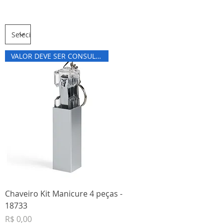
Linha Masculina
VALOR DEVE SER CONSULTADO
Chaveiro Kit Manicure 4 peças -
18733
Preço
R$ 0,00