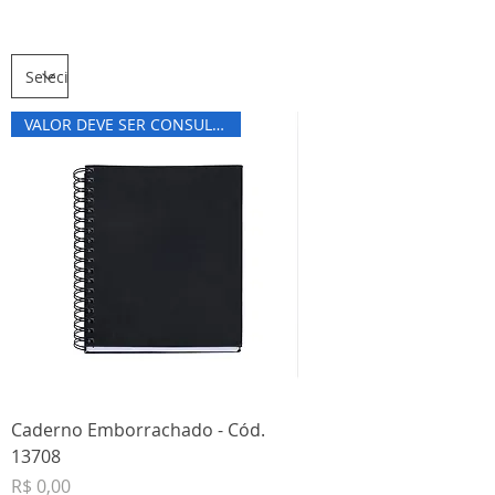
Cadernos
VALOR DEVE SER CONSULTADO
Caderno Emborrachado - Cód.
13708
Preço
R$ 0,00