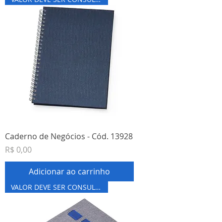
Caderno de Negócios - Cód. 13928
Preço
R$ 0,00
Adicionar ao carrinho
VALOR DEVE SER CONSULTADO