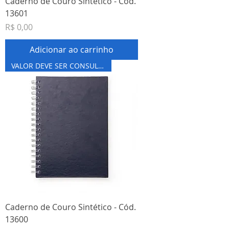
Caderno de Couro Sintético - Cód.
13601
Preço
R$ 0,00
Adicionar ao carrinho
VALOR DEVE SER CONSULTADO
Caderno de Couro Sintético - Cód.
13600