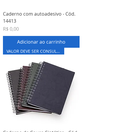
Caderno com autoadesivo - Cód.
14413
Preço
R$ 0,00
Adicionar ao carrinho
VALOR DEVE SER CONSULTADO