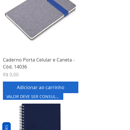
Caderno Porta Celular e Caneta -
Cód. 14036
Preço
R$ 0,00
Adicionar ao carrinho
VALOR DEVE SER CONSULTADO