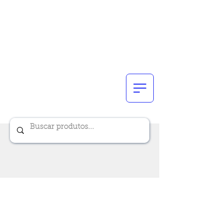
Renik Brindes
15 anos