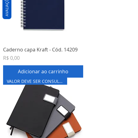
AVALIAÇÕES
Caderno capa Kraft - Cód. 14209
Preço
R$ 0,00
Adicionar ao carrinho
VALOR DEVE SER CONSULTADO