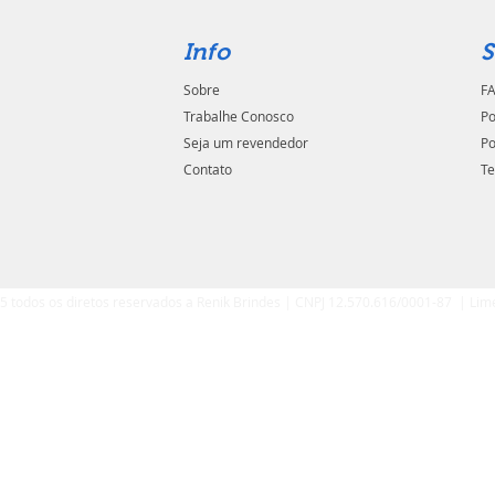
Info
S
Sobre
FA
Trabalhe Conosco
Po
Seja um revendedor
Po
Contato
Te
5 todos os diretos reservados a Renik Brindes | CNPJ 12.570.616/0001-87 | Lim