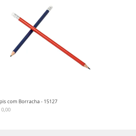
pis com Borracha - 15127
eço
 0,00