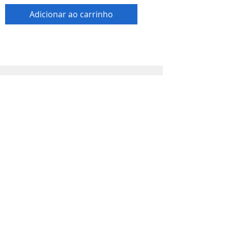
Adicionar ao carrinho
Loja
Produtos
Promoções
Material impresso
Orçamento
Info
Sobre
Trabalhe Conosco