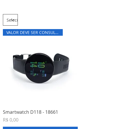
Relógios
VALOR DEVE SER CONSULTADO
Smartwatch D118 - 18661
Preço
R$ 0,00