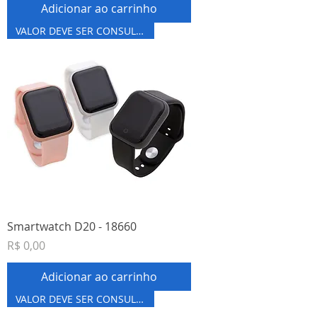
Adicionar ao carrinho
VALOR DEVE SER CONSULTADO
Smartwatch D20 - 18660
Preço
R$ 0,00
Adicionar ao carrinho
VALOR DEVE SER CONSULTADO