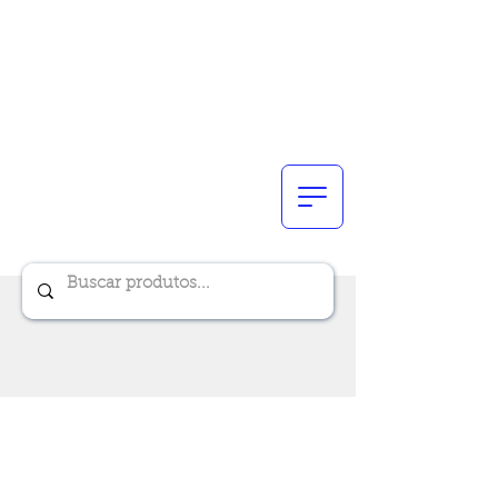
Renik Brindes
15 anos