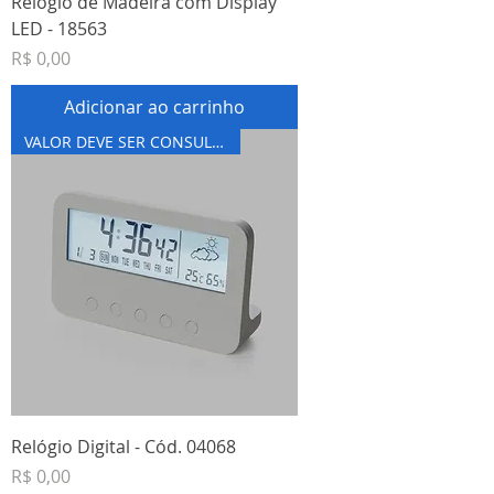
Relógio de Madeira com Display
LED - 18563
Preço
R$ 0,00
Adicionar ao carrinho
VALOR DEVE SER CONSULTADO
Relógio Digital - Cód. 04068
Preço
R$ 0,00