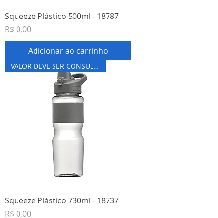
Squeeze Plástico 500ml - 18787
Preço
R$ 0,00
Adicionar ao carrinho
VALOR DEVE SER CONSULTADO
Squeeze Plástico 730ml - 18737
Preço
R$ 0,00