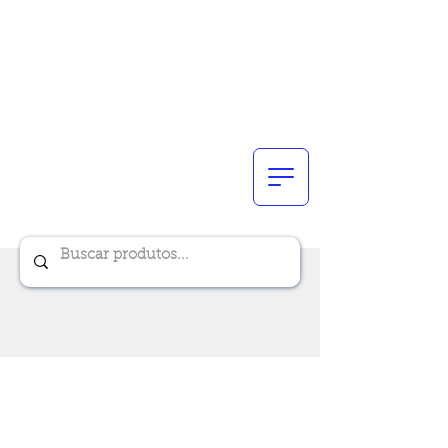
Renik Brindes
15 anos