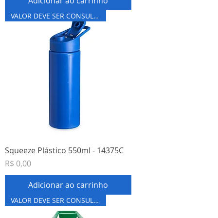
Adicionar ao carrinho
VALOR DEVE SER CONSULTADO
Squeeze Plástico 550ml - 14375C
Preço
R$ 0,00
Adicionar ao carrinho
VALOR DEVE SER CONSULTADO