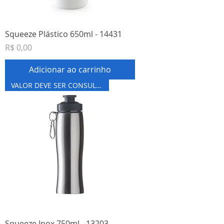
Squeeze Plástico 650ml - 14431
Preço
R$ 0,00
Adicionar ao carrinho
VALOR DEVE SER CONSULTADO
Squeeze Inox 750ml - 13203