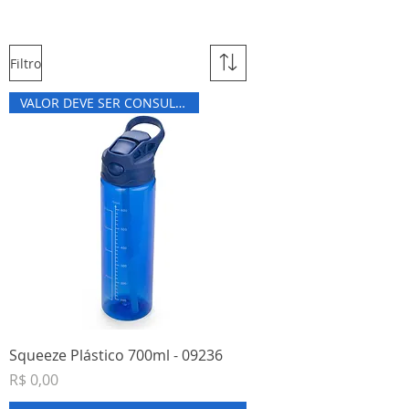
Squeezes
Filtro
VALOR DEVE SER CONSULTADO
Squeeze Plástico 700ml - 09236
Preço
R$ 0,00