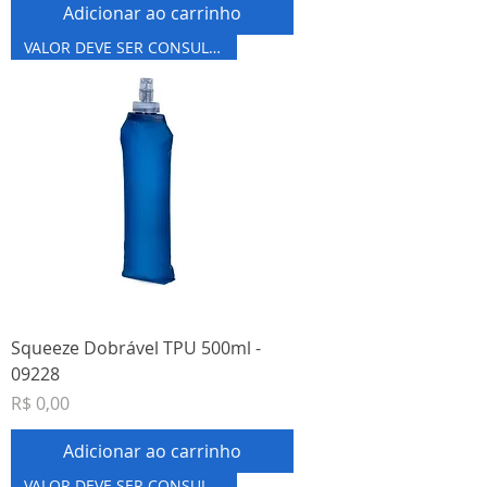
Adicionar ao carrinho
VALOR DEVE SER CONSULTADO
Squeeze Dobrável TPU 500ml -
09228
Preço
R$ 0,00
Adicionar ao carrinho
VALOR DEVE SER CONSULTADO