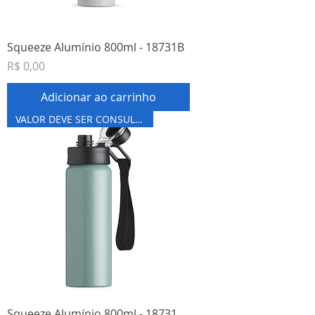
Squeeze Alumínio 800ml - 18731B
Preço
R$ 0,00
Adicionar ao carrinho
VALOR DEVE SER CONSULTADO
Squeeze Alumínio 800ml - 18731