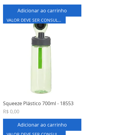
Adicionar ao carrinho
VALOR DEVE SER CONSULTADO
Squeeze Plástico 700ml - 18553
Preço
R$ 0,00
Adicionar ao carrinho
VALOR DEVE SER CONSULTADO