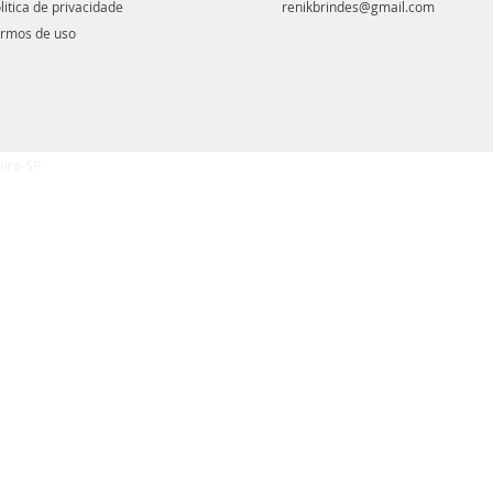
litica de privacidade
renikbrindes@gmail.com
rmos de uso
eira-SP