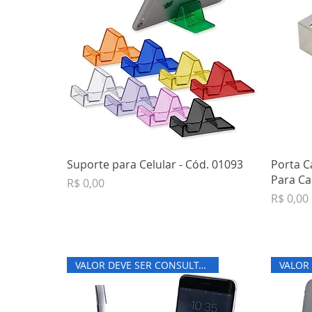
Suporte para Celular - Cód. 01093
Porta C
Para Ca
Preço
R$ 0,00
Preço
R$ 0,00
VALOR DEVE SER CONSULTADO