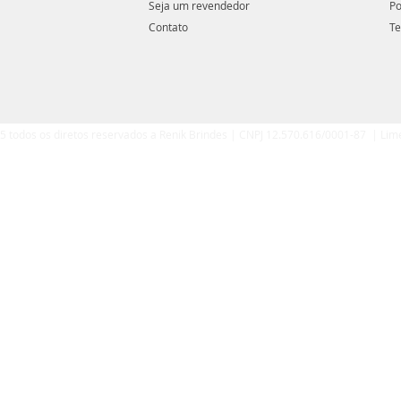
Seja um revendedor
Po
Contato
Te
5 todos os diretos reservados a Renik Brindes | CNPJ 12.570.616/0001-87 | Lim