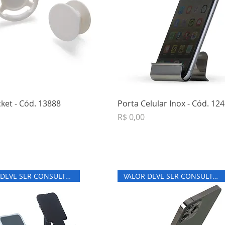
ket - Cód. 13888
Porta Celular Inox - Cód. 12
Preço
R$ 0,00
VALOR DEVE SER CONSULTADO
VALOR DEVE SER CONSULTADO