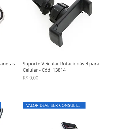
Canetas
Suporte Veicular Rotacionável para
Celular - Cód. 13814
Preço
R$ 0,00
VALOR DEVE SER CONSULTADO