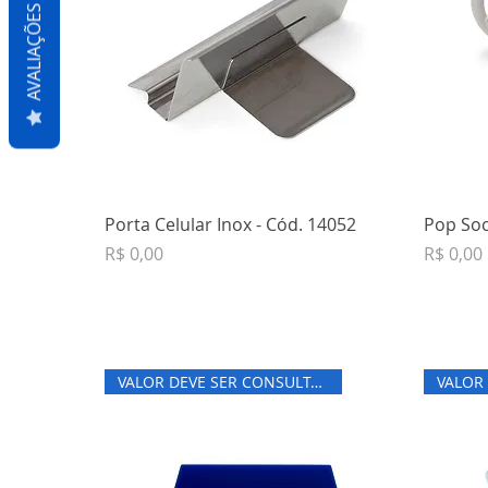
AVALIAÇÕES
Porta Celular Inox - Cód. 14052
Pop Soc
Preço
Preço
R$ 0,00
R$ 0,00
VALOR DEVE SER CONSULTADO