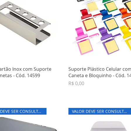
artão Inox com Suporte
Suporte Plástico Celular co
netas - Cód. 14599
Caneta e Bloquinho - Cód. 1
Preço
R$ 0,00
VALOR DEVE SER CONSULTADO
VALOR DEVE SER CONSULTADO