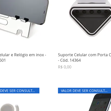
elular e Relógio em inox -
Suporte Celular com Porta 
601
- Cód. 14364
Preço
R$ 0,00
VALOR DEVE SER CONSULTADO
VALOR DEVE SER CONSULTADO