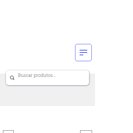
Renik Brindes
15 anos