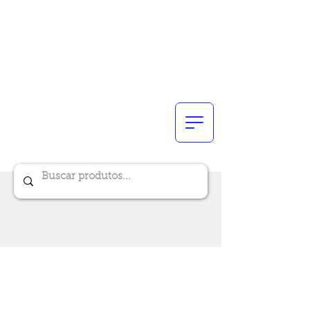
Renik Brindes
15 anos