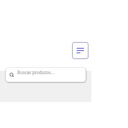
Renik Brindes
15 anos