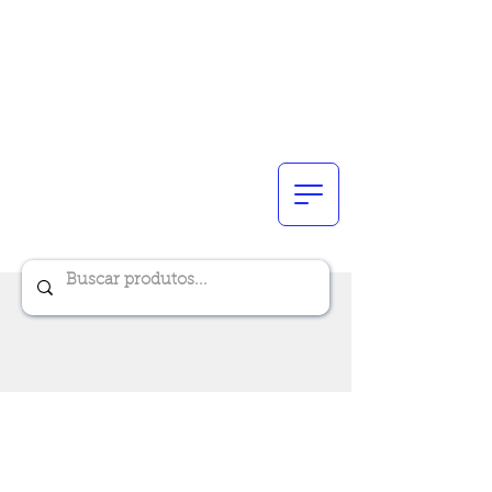
Renik Brindes
15 anos