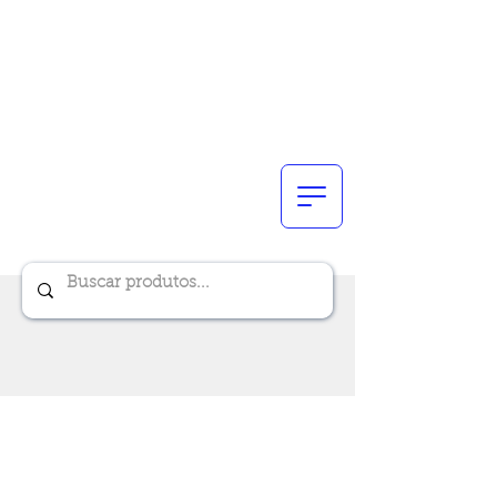
Renik Brindes
15 anos