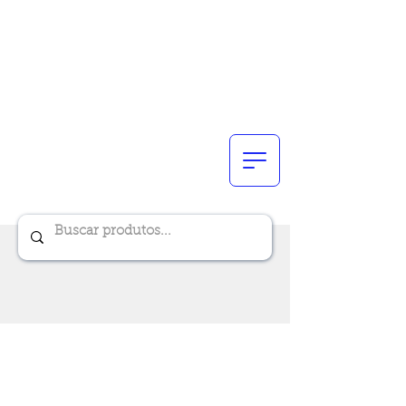
Renik Brindes
15 anos