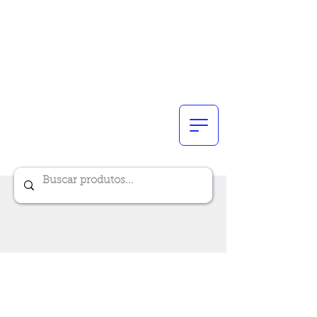
Renik Brindes
15 anos