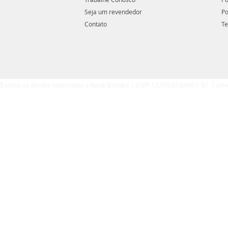
Seja um revendedor
Po
Contato
Te
5 todos os diretos reservados a Renik Brindes | CNPJ 12.570.616/0001-87 | Lim