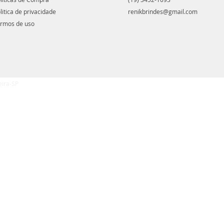
litica de privacidade
renikbrindes@gmail.com
rmos de uso
eira-SP