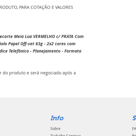
RODUTO, PARA COTAÇÃO E VALORES
Recorte Meia Lua VERMELHO c/ PRATA Com
iolo Papel Off-set 63g - 2x2 cores com
dice Telefônico - Planejamento - Formato
or do produto e será negociado após a
Info
S
Sobre
FA
Trabalhe Conosco
Po