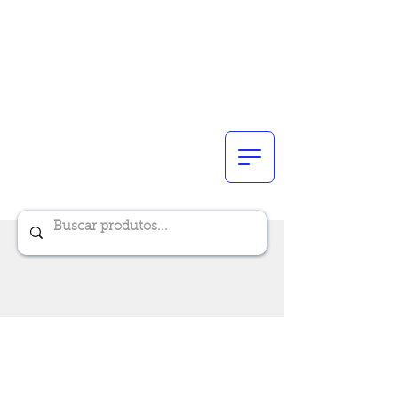
Renik Brindes
15 anos