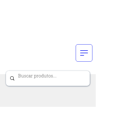
Renik Brindes
15 anos