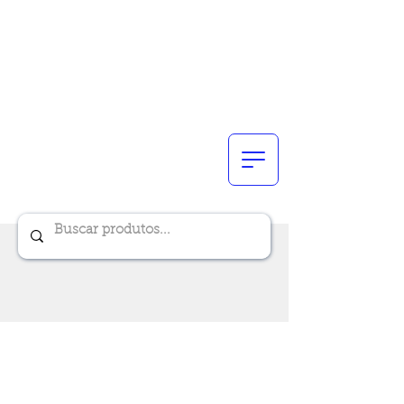
Renik Brindes
15 anos