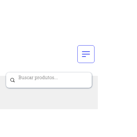
Renik Brindes
15 anos