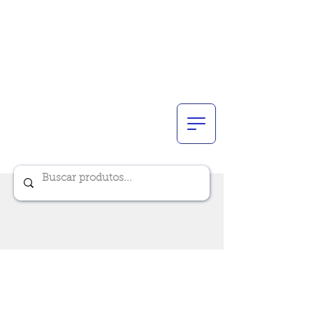
Renik Brindes
15 anos