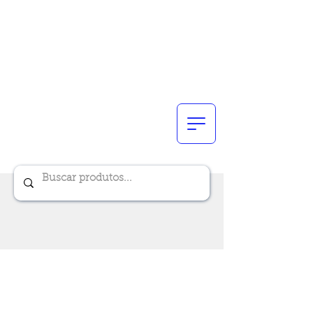
Renik Brindes
15 anos